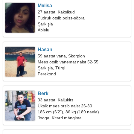
Melisa
27 aastat, Kaksikud
Tüdruk otsib poiss-sõpra
Şarkışla
Abielu
Hasan
59 aastat vana, Skorpion
Mees otsib vanemat naist 52-55
Şarkışla, Türgi
Perekond
Berk
33 aastat, Kaljukits
Üksik mees otsib naist 26-30
186 cm (6'2"), 86 kg (189 naela)
Jooga, Kitarri mängima