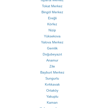
Isparta Merkez
Tokat Merkez
Bingöl Merkez
Ereğli
Körfez
Nizip
Yüksekova
Yalova Merkez
Gemlik
Doğubeyazıt
Anamur
Zile
Bayburt Merkez
Sungurlu
Kırkkavak
Ortaköy
Yakuplu
Kaman