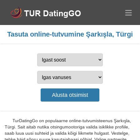
Tasuta online-tutvumine Şarkışla, Türgi
TurDatingGo on populaarne online-tutvumisteenus Şarkışla,
Türgi. Sait aitab nutika otsingumootoriga valida isiklikke profiile,
saab luua uusi suhteid ja valida kõigi liikmete hulgast. Vestelge,
tehke häid sõpru suure kasutajabaasi põhjal. Valige partnerite