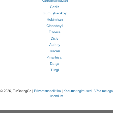
Kahramankazan
Gediz
Gümüşhacıköy
Hekimhan
Cihanbeyli
Özdere
Dicle
Atabey
Tercan
Pınarhisar
Datça
Türgi
© 2026, TurDatingGo |
Privaatsuspoliitika
|
Kasutustingimused
|
Võta meiega
ühendust