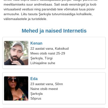
meelitamiseks suur andmebaas. Sait seab eesmärgid ja loob
virtuaalseid vestlusi ning parandab teie võimalusi luua püsiv
armusuhe. Liitu tasuta Şarkışla tutvumissaidiga kohalikele,
välismaalastele ja turistidele.
Mehed ja naised Internetis
Kenan
22 aastat vana, Kaksikud
Mees otsib naist 25-29
Şarkışla, Türgi
Lühiajaline suhe
Eda
23 aastat vana, Sõnn
Naine otsib meest
Şarkışla
Sõprus