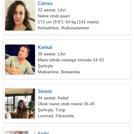
Cansu
32 aastat, Lõvi
Naine otsib paari
172 cm (5'8"), 64 kg (141 naela)
Kehaehitus, Rulluisutamine
Kemal
36 aastat, Lõvi
Mees tahab naisega tutvuda 24-33
Şarkışla
Matkamine, Botaanika
Sinem
34 aastat, Kalad
Üksik naine otsib meest 36-45
Şarkışla, Türgi
Loomad, Filosoofia
Selin