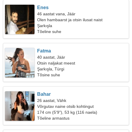
Enes
46 aastat vana, Jäär
Olen hambaarst ja otsin ilusat naist
Şarkışla
Tõeline suhe
Fatma
40 aastat, Jäär
Otsin naljakat meest
Şarkışla, Türgi
Tõsine suhe
Bahar
26 aastat, Vähk
Võrgutav naine otsib kohtingut
174 cm (5'9"), 53 kg (116 naela)
Tõeline armastus