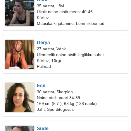
35 aastat, Lõvi
Üksik naine otsib meest 40-46
Körfez
Muusika kirjutamine, Lemmikloomad
Derya
27 aastat, Vähk
Ülemeelik naine otsib kirglikku suhet
Körfez, Türgi
Pulmad
Ece
30 aastat, Skorpion
Naine otsib paari 34-39
169 cm (5'7"), 63 kg (138 naela)
Jaht, Sporditegevus
Sude