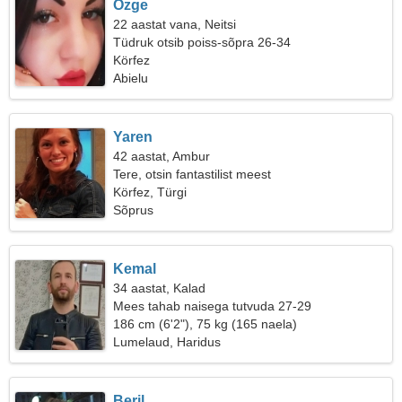
Ozge
22 aastat vana, Neitsi
Tüdruk otsib poiss-sõpra 26-34
Körfez
Abielu
Yaren
42 aastat, Ambur
Tere, otsin fantastilist meest
Körfez, Türgi
Sõprus
Kemal
34 aastat, Kalad
Mees tahab naisega tutvuda 27-29
186 cm (6'2"), 75 kg (165 naela)
Lumelaud, Haridus
Beril