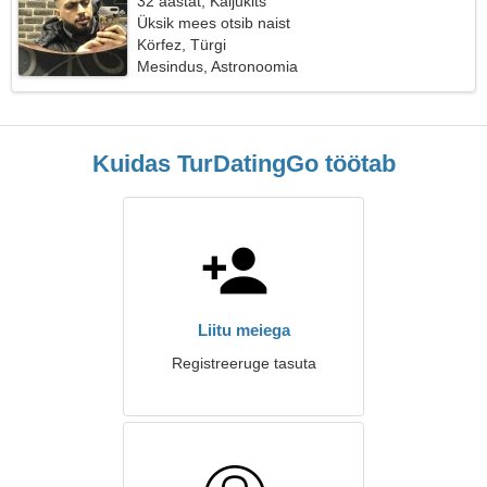
32 aastat, Kaljukits
Üksik mees otsib naist
Körfez, Türgi
Mesindus, Astronoomia
Kuidas TurDatingGo töötab
Liitu meiega
Registreeruge tasuta