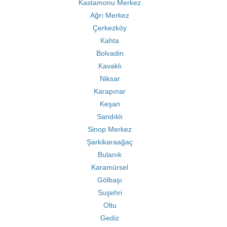
Kastamonu Merkez
Ağrı Merkez
Çerkezköy
Kahta
Bolvadin
Kavaklı
Niksar
Karapınar
Keşan
Sandıklı
Sinop Merkez
Şarkikaraağaç
Bulanık
Karamürsel
Gölbaşı
Suşehri
Oltu
Gediz