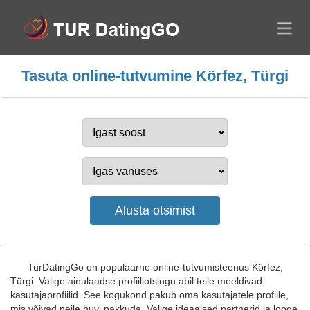
Tasuta online-tutvumine Körfez, Türgi
TurDatingGo on populaarne online-tutvumisteenus Körfez,
Türgi. Valige ainulaadse profiiliotsingu abil teile meeldivad
kasutajaprofiilid. See kogukond pakub oma kasutajatele profiile,
mis võivad neile huvi pakkuda. Valige ideaalsed partnerid ja looge