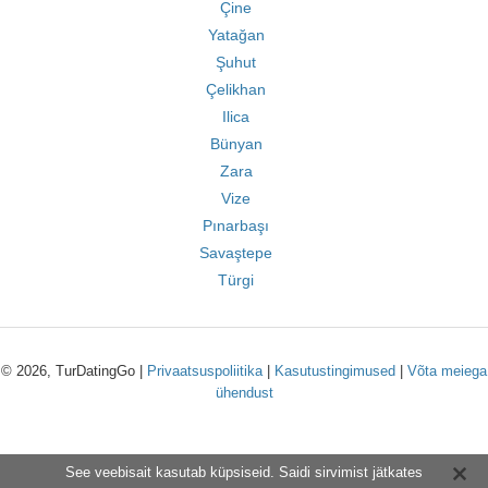
Çine
Yatağan
Şuhut
Çelikhan
Ilica
Bünyan
Zara
Vize
Pınarbaşı
Savaştepe
Türgi
© 2026, TurDatingGo |
Privaatsuspoliitika
|
Kasutustingimused
|
Võta meiega
ühendust
See veebisait kasutab küpsiseid. Saidi sirvimist jätkates