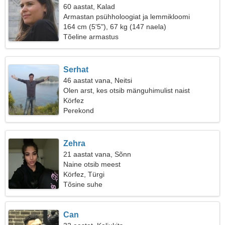
60 aastat, Kalad
Armastan psühholoogiat ja lemmikloomi
164 cm (5'5"), 67 kg (147 naela)
Tõeline armastus
Serhat
46 aastat vana, Neitsi
Olen arst, kes otsib mänguhimulist naist
Körfez
Perekond
Zehra
21 aastat vana, Sõnn
Naine otsib meest
Körfez, Türgi
Tõsine suhe
Can