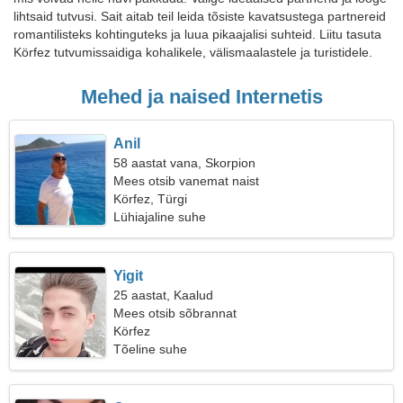
lihtsaid tutvusi. Sait aitab teil leida tõsiste kavatsustega partnereid
romantilisteks kohtinguteks ja luua pikaajalisi suhteid. Liitu tasuta
Körfez tutvumissaidiga kohalikele, välismaalastele ja turistidele.
Mehed ja naised Internetis
Anil
58 aastat vana, Skorpion
Mees otsib vanemat naist
Körfez, Türgi
Lühiajaline suhe
Yigit
25 aastat, Kaalud
Mees otsib sõbrannat
Körfez
Tõeline suhe