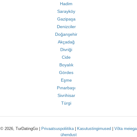
Hadim
Sarayköy
Gazipaşa
Denizciler
Doğanşehir
Akçadağ
Divriği
Cide
Boyalık
Gördes
Eşme
Pınarbaşı
Sivrihisar
Türgi
© 2026, TurDatingGo |
Privaatsuspoliitika
|
Kasutustingimused
|
Võta meiega
ühendust