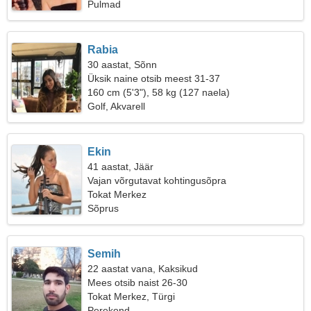
Pulmad
Rabia
30 aastat, Sõnn
Üksik naine otsib meest 31-37
160 cm (5'3"), 58 kg (127 naela)
Golf, Akvarell
Ekin
41 aastat, Jäär
Vajan võrgutavat kohtingusõpra
Tokat Merkez
Sõprus
Semih
22 aastat vana, Kaksikud
Mees otsib naist 26-30
Tokat Merkez, Türgi
Perekond