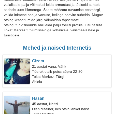
vallalistele palju võimalusi leida armastust ja tõsiseid suhteid
sadade uute liikmetega. Saate määrata tutvumise eesmärgi,
valida inimese soo ja vanuse, kellega soovite suhelda. Mugav
otsing kriteeriumide järgi võimaldab täpsemate
otsingufunktsioonide abil leida palju tõelisi profiile. Liitu tasuta
Tokat Merkez tutvumissaidiga kohalikele, välismaalastele ja
turistidele.
Mehed ja naised Internetis
Gizem
21 aastat vana, Vähk
Tüdruk otsib poiss-sõpra 22-30
Tokat Merkez, Türgi
Abielu
Hasan
45 aastat, Neitsi
Olen disainer, kes otsib lahket naist