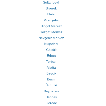
Sultanbeyli
Siverek
Efeler
Viranşehir
Bingöl Merkez
Yozgat Merkez
Nevşehir Merkez
Kuşadası
Gölcük
Erbaa
Torbalı
Aliağa
Birecik
Besni
Üzümlü
Beypazarı
Hendek
Gerede