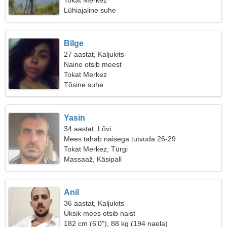
Tokat Merkez
Lühiajaline suhe
Bilge
27 aastat, Kaljukits
Naine otsib meest
Tokat Merkez
Tõsine suhe
Yasin
34 aastat, Lõvi
Mees tahab naisega tutvuda 26-29
Tokat Merkez, Türgi
Massaaž, Käsipall
Anil
36 aastat, Kaljukits
Üksik mees otsib naist
182 cm (6'0"), 88 kg (194 naela)