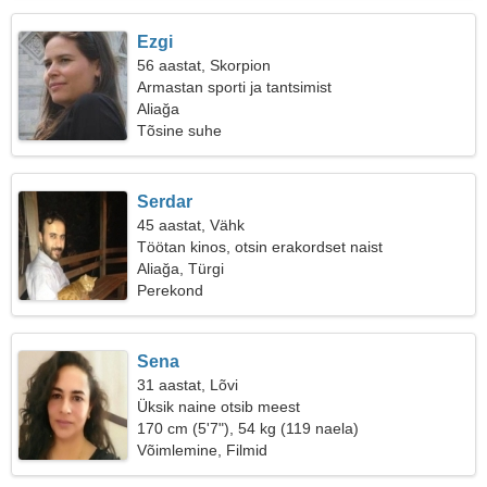
Ezgi
56 aastat, Skorpion
Armastan sporti ja tantsimist
Aliağa
Tõsine suhe
Serdar
45 aastat, Vähk
Töötan kinos, otsin erakordset naist
Aliağa, Türgi
Perekond
Sena
31 aastat, Lõvi
Üksik naine otsib meest
170 cm (5'7"), 54 kg (119 naela)
Võimlemine, Filmid