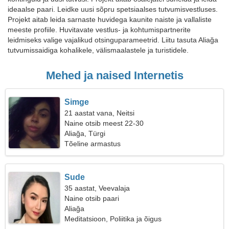
ideaalse paari. Leidke uusi sõpru spetsiaalses tutvumisvestluses.
Projekt aitab leida sarnaste huvidega kaunite naiste ja vallaliste
meeste profiile. Huvitavate vestlus- ja kohtumispartnerite
leidmiseks valige vajalikud otsinguparameetrid. Liitu tasuta Aliağa
tutvumissaidiga kohalikele, välismaalastele ja turistidele.
Mehed ja naised Internetis
Simge
21 aastat vana, Neitsi
Naine otsib meest 22-30
Aliağa, Türgi
Tõeline armastus
Sude
35 aastat, Veevalaja
Naine otsib paari
Aliağa
Meditatsioon, Poliitika ja õigus