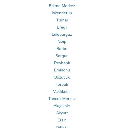
Edirne Merkez
İskenderun
Turhal
Ereğli
Lüleburgaz
Nizip
Bartın
Sorgun
Reyhanlı
Eminönü
Bozüyük
Torbalı
Vakfıkebir
Tunceli Merkez
Akçakale
Akyurt
Erzin
Yahyalı