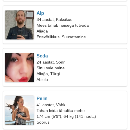
Alp
34 aastat, Kaksikud
Mees tahab naisega tutvuda
Aliağa
Ettevõtlikkus, Suusatamine
Seda
24 aastat, Sõnn
Sinu sale naine
Aliağa, Türgi
Abielu
Pelin
41 aastat, Vähk
Tahan leida tänuliku mehe
174 cm (5'9"), 64 kg (141 naela)
Sõprus