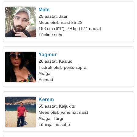
Mete
25 aastat, Jäär
Mees otsib naist 25-29
183 cm (6'1"), 79 kg (174 naela)
Tõeline suhe
Yagmur
26 aastat, Kaalud
Tüdruk otsib poiss-sõpra
Aliağa
Pulmad
Kerem
55 aastat, Kaljukits
Mees otsib vanemat naist
Aliağa, Türgi
Lühiajaline suhe