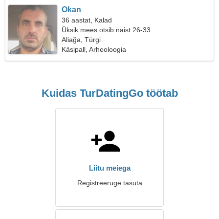
Okan
36 aastat, Kalad
Üksik mees otsib naist 26-33
Aliağa, Türgi
Käsipall, Arheoloogia
Kuidas TurDatingGo töötab
Liitu meiega
Registreeruge tasuta