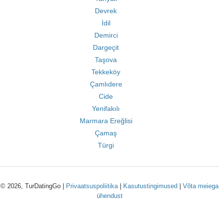
Devrek
İdil
Demirci
Dargeçit
Taşova
Tekkeköy
Çamlıdere
Cide
Yenifakılı
Marmara Ereğlisi
Çamaş
Türgi
© 2026, TurDatingGo |
Privaatsuspoliitika
|
Kasutustingimused
|
Võta meiega
ühendust