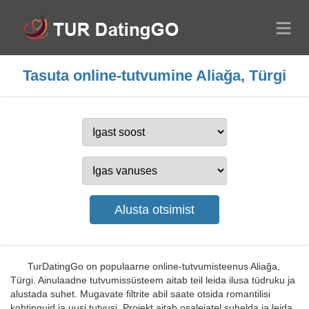
Tasuta online-tutvumine Aliağa, Türgi
TurDatingGo on populaarne online-tutvumisteenus Aliağa,
Türgi. Ainulaadne tutvumissüsteem aitab teil leida ilusa tüdruku ja
alustada suhet. Mugavate filtrite abil saate otsida romantilisi
kohtinguid ja uusi tutvusi. Projekt aitab osalejatel suhelda ja leida