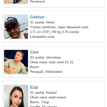
Perekond
Gokhan
41 aastat, Neitsi
Töötan tuletõrjes, vajan ideaalset naist
171 cm (5'8"), 80 kg (176 naela)
Lühiajaline suhe
Cem
32 aastat, Veevalaja
Üksik mees otsib naist 21-31
Bartın
Pesapall, Võõrkeeled
Ezgi
31 aastat, Kaalud
Üksik naine otsib meest
Bartın, Türgi
Graffiti, Maalimine