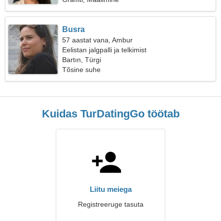
Busra
57 aastat vana, Ambur
Eelistan jalgpalli ja telkimist
Bartın, Türgi
Tõsine suhe
Kuidas TurDatingGo töötab
Liitu meiega
Registreeruge tasuta