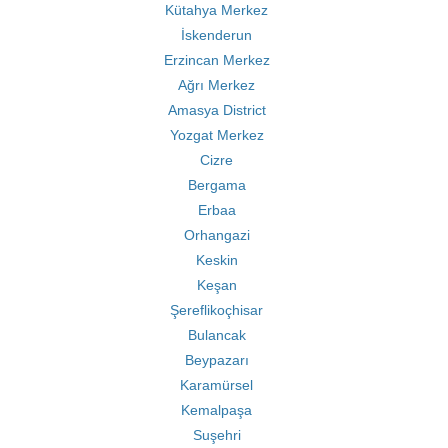
Kütahya Merkez
İskenderun
Erzincan Merkez
Ağrı Merkez
Amasya District
Yozgat Merkez
Cizre
Bergama
Erbaa
Orhangazi
Keskin
Keşan
Şereflikoçhisar
Bulancak
Beypazarı
Karamürsel
Kemalpaşa
Suşehri