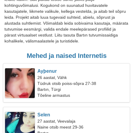
kohtinguvõimalusi. Kogukond on suunatud huvitavatele
kasutajatele, liikmete valikule, kellega vestelda, ja aitab teil sõpru
leida. Projekt aitab luua tugevaid suhteid, abielu, sõprust ja
alustada suhtlemist. Võimaldab leida sobivaima kasutaja, määrata
tutvumise eesmärgi, valida endale meelepärased profiilid ja
pärast virtuaalset vestlust. Liitu tasuta Bartın tutvumissaidiga
kohalikele, välismaalastele ja turistidele.
Mehed ja naised Internetis
Ayþenur
26 aastat, Vähk
Tüdruk otsib poiss-sõpra 27-38
Bartın, Türgi
Tõeline armastus
Selen
27 aastat, Veevalaja
Naine otsib meest 29-36