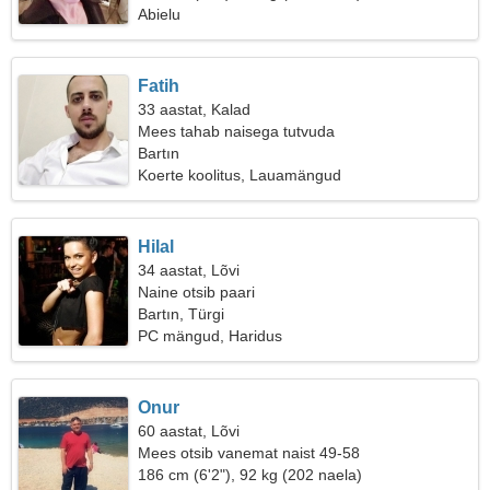
Abielu
Fatih
33 aastat, Kalad
Mees tahab naisega tutvuda
Bartın
Koerte koolitus, Lauamängud
Hilal
34 aastat, Lõvi
Naine otsib paari
Bartın, Türgi
PC mängud, Haridus
Onur
60 aastat, Lõvi
Mees otsib vanemat naist 49-58
186 cm (6'2"), 92 kg (202 naela)