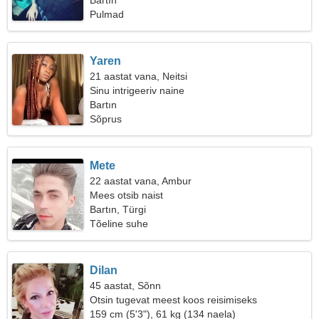
Bartın
Pulmad
Yaren
21 aastat vana, Neitsi
Sinu intrigeeriv naine
Bartın
Sõprus
Mete
22 aastat vana, Ambur
Mees otsib naist
Bartın, Türgi
Tõeline suhe
Dilan
45 aastat, Sõnn
Otsin tugevat meest koos reisimiseks
159 cm (5'3"), 61 kg (134 naela)