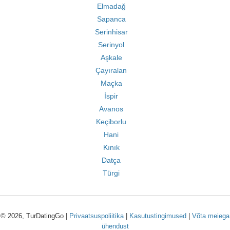
Elmadağ
Sapanca
Serinhisar
Serinyol
Aşkale
Çayıralan
Maçka
İspir
Avanos
Keçiborlu
Hani
Kınık
Datça
Türgi
© 2026, TurDatingGo |
Privaatsuspoliitika
|
Kasutustingimused
|
Võta meiega
ühendust