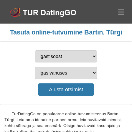
Tasuta online-tutvumine Bartın, Türgi
TurDatingGo on populaarne online-tutvumisteenus Bartın,
Türgi. Leia oma ideaalne partner, armu, leia huvitavaid inimesi,
kohtu sõbraga ja sea eesmärk. Otsige huvitavaid kasutajaid ja
leidke kallim. Sait pakub tõsise suhte jaoks palju