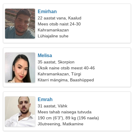
Emirhan
22 aastat vana, Kaalud
Mees otsib naist 24-30
Kahramankazan
Lühiajaline suhe
Melisa
35 aastat, Skorpion
Üksik naine otsib meest 40-46
Kahramankazan, Türgi
Kitarri mängima, Baashüpped
Emrah
31 aastat, Vähk
Mees tahab naisega tutvuda
190 cm (6'3"), 89 kg (196 naela)
Jõutreening, Matkamine