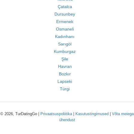
Çatalca
Dursunbey
Ermenek
Osmaneli
Kadınhanı
Sarıgöl
Kumburgaz
Şile
Havran
Bozkır
Lapseki
Türgi
© 2026, TurDatingGo |
Privaatsuspoliitika
|
Kasutustingimused
|
Võta meiega
ühendust