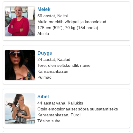
Melek
56 aastat, Neitsi
Mulle meeldib võrkpall ja koosolekud
175 cm (5'9"), 70 kg (154 naela)
Abielu
Duygu
24 aastat, Kaalud
Tere, olen seltskondlik naine
Kahramankazan
Pulmad
Sibel
44 aastat vana, Kaljukits
Otsin emotsionaalset sõpra suusatamiseks
Kahramankazan, Türgi
Tõsine suhe