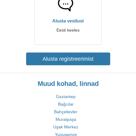
Alusta vestlust
Eesti keeles
Alusta registreerimist
Muud kohad, linnad
Gaziantep
Bağcılar
Bahçelievler
Muratpaşa
Uşak Merkez
Yunusemre