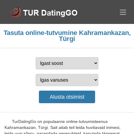
Tasuta online-tutvumine Kahramankazan,
Türgi
TurDatingGo on populaarne online-tutvumisteenus
Kahramankazan, Türgi. Sait aitab teil leida huvitavaid inimesi,
leida uusi sõpru, parandada peresuhteid, kasutada täpsemat