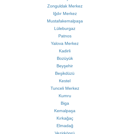
Zonguldak Merkez
Iğdır Merkez
Mustafakemalpaşa
Lüleburgaz
Patnos
Yalova Merkez
Kadirli
Bozüyük
Beyşehir
Beşikdüzü
Kestel
Tunceli Merkez
Kumru
Biga
Kemalpaşa
Kırkağaç
Elmadağ
Vezirköprü