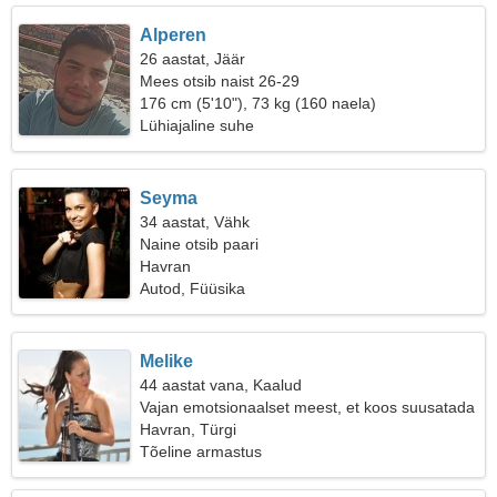
Alperen
26 aastat, Jäär
Mees otsib naist 26-29
176 cm (5'10"), 73 kg (160 naela)
Lühiajaline suhe
Seyma
34 aastat, Vähk
Naine otsib paari
Havran
Autod, Füüsika
Melike
44 aastat vana, Kaalud
Vajan emotsionaalset meest, et koos suusatada
Havran, Türgi
Tõeline armastus