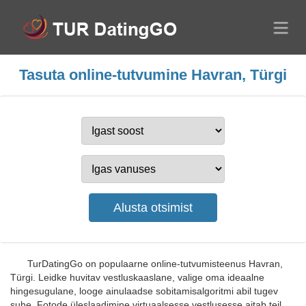
Tasuta online-tutvumine Havran, Türgi
TurDatingGo on populaarne online-tutvumisteenus Havran,
Türgi. Leidke huvitav vestluskaaslane, valige oma ideaalne
hingesugulane, looge ainulaadse sobitamisalgoritmi abil tugev
suhe. Fotode üleslaadimine virtuaalsesse vestlusesse aitab teil