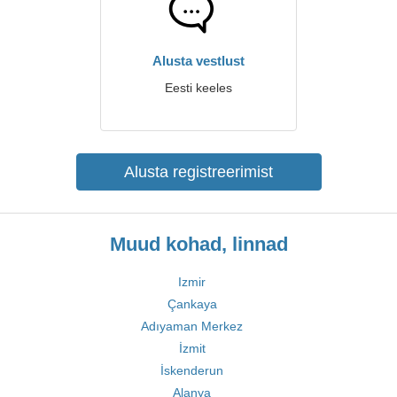
Alusta vestlust
Eesti keeles
Alusta registreerimist
Muud kohad, linnad
Izmir
Çankaya
Adıyaman Merkez
İzmit
İskenderun
Alanya