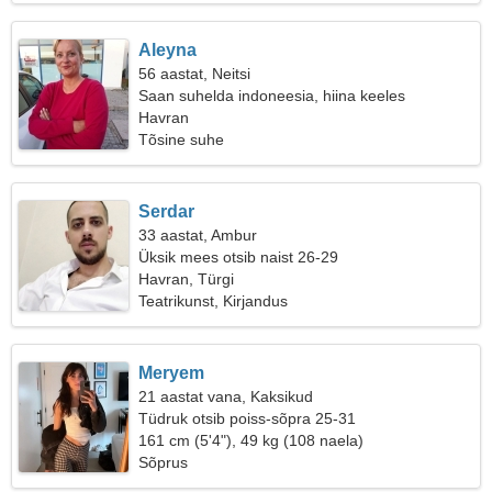
Aleyna
56 aastat, Neitsi
Saan suhelda indoneesia, hiina keeles
Havran
Tõsine suhe
Serdar
33 aastat, Ambur
Üksik mees otsib naist 26-29
Havran, Türgi
Teatrikunst, Kirjandus
Meryem
21 aastat vana, Kaksikud
Tüdruk otsib poiss-sõpra 25-31
161 cm (5'4"), 49 kg (108 naela)
Sõprus