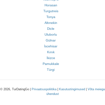
Horasan
Turgutreis
Tonya
Altınekin
Dicle
Uluborlu
Gülnar
İscehisar
Kınık
İkizce
Pamukkale
Türgi
© 2026, TurDatingGo |
Privaatsuspoliitika
|
Kasutustingimused
|
Võta meiega
ühendust