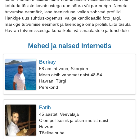
kohtuda tõsiste kavatsustega uue sõbra või partneriga. Nimeta
tutvumise eesmärk, lase teenindusel valida sobivad profiilid.
Hankige uus suhtluskogemus, valige kandidaadid foto järgi,
märkige tutvumise eesmärk ja laiendage oma profiili. Liitu tasuta
Havran tutvumissaidiga kohalikele, välismaalastele ja turistidele.
Mehed ja naised Internetis
Berkay
58 aastat vana, Skorpion
Mees otsib vanemat naist 48-54
Havran, Türgi
Perekond
Fatih
45 aastat, Veevalaja
Olen politseinik ja otsin imelist naist
Havran
Tõeline suhe