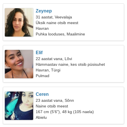
Zeynep
31 aastat, Veevalaja
Üksik naine otsib meest
Havran
Puhka looduses, Maalimine
Elif
22 aastat vana, Lõvi
Hämmastav naine, kes otsib püsisuhet
Havran, Türgi
Pulmad
Ceren
23 aastat vana, Sõnn
Naine otsib meest
167 cm (5'6"), 48 kg (105 naela)
Abielu