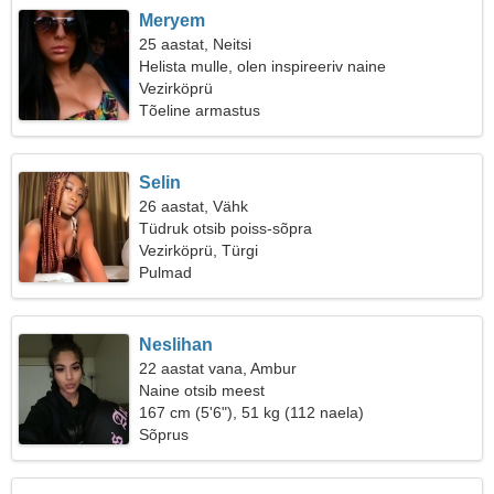
Meryem
25 aastat, Neitsi
Helista mulle, olen inspireeriv naine
Vezirköprü
Tõeline armastus
Selin
26 aastat, Vähk
Tüdruk otsib poiss-sõpra
Vezirköprü, Türgi
Pulmad
Neslihan
22 aastat vana, Ambur
Naine otsib meest
167 cm (5'6"), 51 kg (112 naela)
Sõprus