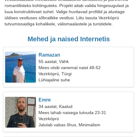
romantilisteks kohtinguteks. Projekt aitab valida hingesugulast ja
luua konstruktiivset suhet. Valige huvitavad profiilid ja alustage
üldises vestluses sõbralikke vestlusi. Liitu tasuta Vezirköprü
tutvumissaidiga kohalikele, välismaalastele ja turistidele.
Mehed ja naised Internetis
Ramazan
55 aastat, Vähk
Mees otsib vanemat naist 48-52
Vezirköprü, Türgi
Lühiajaline suhe
Emre
34 aastat, Kaalud
Mees tahab naisega tutvuda 23-31
Vezirköprü
Jalutab vabas õhus, Minimalism