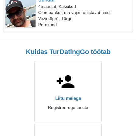
45 aastat, Kaksikud
Olen pankur, ma vajan unistavat naist
Vezirköprü, Türgi
Perekond
Kuidas TurDatingGo töötab
Liitu meiega
Registreeruge tasuta