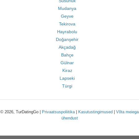
Susurluk
Mudanya
Geyve
Tekirova
Hayrabolu
Doğanşehir
Akçadağ
Bahçe
Gülnar
Kiraz
Lapseki
Türgi
© 2026, TurDatingGo |
Privaatsuspoliitika
|
Kasutustingimused
|
Võta meiega
ühendust