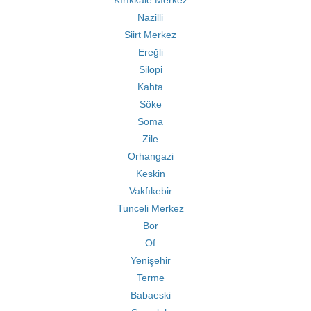
Kırıkkale Merkez
Nazilli
Siirt Merkez
Ereğli
Silopi
Kahta
Söke
Soma
Zile
Orhangazi
Keskin
Vakfıkebir
Tunceli Merkez
Bor
Of
Yenişehir
Terme
Babaeski