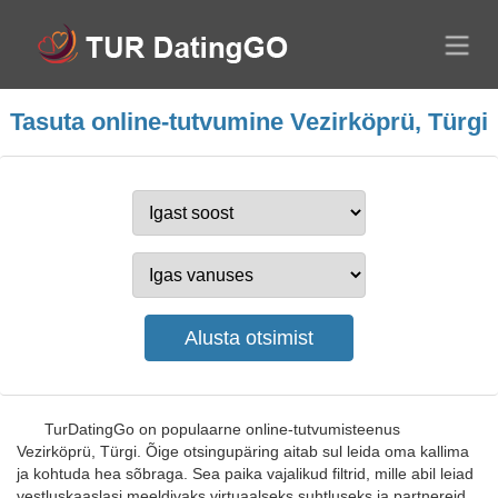
Tasuta online-tutvumine Vezirköprü, Türgi
TurDatingGo on populaarne online-tutvumisteenus
Vezirköprü, Türgi. Õige otsingupäring aitab sul leida oma kallima
ja kohtuda hea sõbraga. Sea paika vajalikud filtrid, mille abil leiad
vestluskaaslasi meeldivaks virtuaalseks suhtluseks ja partnereid