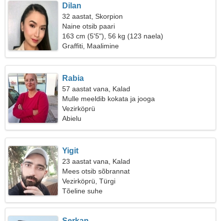
Dilan
32 aastat, Skorpion
Naine otsib paari
163 cm (5'5"), 56 kg (123 naela)
Graffiti, Maalimine
Rabia
57 aastat vana, Kalad
Mulle meeldib kokata ja jooga
Vezirköprü
Abielu
Yigit
23 aastat vana, Kalad
Mees otsib sõbrannat
Vezirköprü, Türgi
Tõeline suhe
Serkan