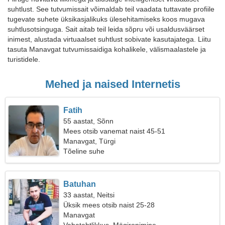
suhtlust. See tutvumissait võimaldab teil vaadata tuttavate profiile
tugevate suhete üksikasjalikuks ülesehitamiseks koos mugava
suhtlusotsinguga. Sait aitab teil leida sõpru või usaldusväärset
inimest, alustada virtuaalset suhtlust sobivate kasutajatega. Liitu
tasuta Manavgat tutvumissaidiga kohalikele, välismaalastele ja
turistidele.
Mehed ja naised Internetis
Fatih
55 aastat, Sõnn
Mees otsib vanemat naist 45-51
Manavgat, Türgi
Tõeline suhe
Batuhan
33 aastat, Neitsi
Üksik mees otsib naist 25-28
Manavgat