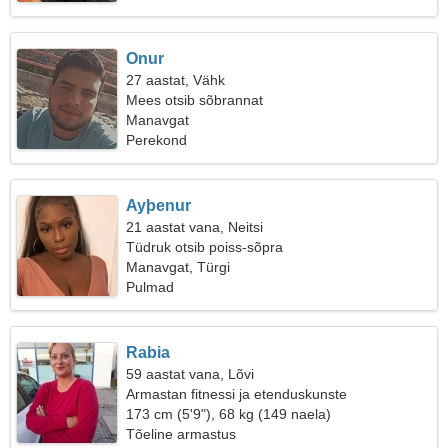
Onur
27 aastat, Vähk
Mees otsib sõbrannat
Manavgat
Perekond
Ayþenur
21 aastat vana, Neitsi
Tüdruk otsib poiss-sõpra
Manavgat, Türgi
Pulmad
Rabia
59 aastat vana, Lõvi
Armastan fitnessi ja etenduskunste
173 cm (5'9"), 68 kg (149 naela)
Tõeline armastus