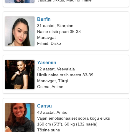
Vabatahtlikkus, Mägironimine
Berfin
31 aastat, Skorpion
Naine otsib paari 35-38
Manavgat
Filmid, Disko
Yasemin
32 aastat, Veevalaja
Üksik naine otsib meest 33-39
Manavgat, Türgi
Ostma, Anime
Cansu
43 aastat, Ambur
Vajan emotsionaalset sõpra kogu eluks
160 cm (5'3"), 60 kg (132 naela)
Tõsine suhe