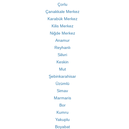
Çorlu
Çanakkale Merkez
Karabük Merkez
Kilis Merkez
Niğde Merkez
Anamur
Reyhanlı
Silivri
Keskin
Mut
Şebinkarahisar
Üzümlü
Simav
Marmaris
Bor
Kumru
Yakuplu
Boyabat