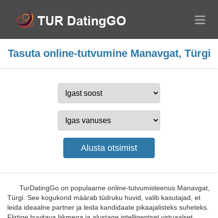
Tasuta online-tutvumine Manavgat, Türgi
TurDatingGo on populaarne online-tutvumisteenus Manavgat,
Türgi. See kogukond määrab tüdruku huvid, valib kasutajad, et
leida ideaalne partner ja leida kandidaate pikaajalisteks suheteks.
Flirtige huvitava liikmega ja alustage intelligentset virtuaalset