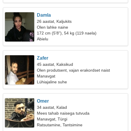
Damla
26 aastat, Kaljukits
Olen lahke naine
172 cm (5'8"), 54 kg (119 naela)
Abielu
Zafer
45 aastat, Kaksikud
Olen produtsent, vajan erakordset naist
Manavgat
Lühiajaline suhe
Omer
34 aastat, Kalad
Mees tahab naisega tutvuda
Manavgat, Türgi
Ratsutamine, Tantsimine