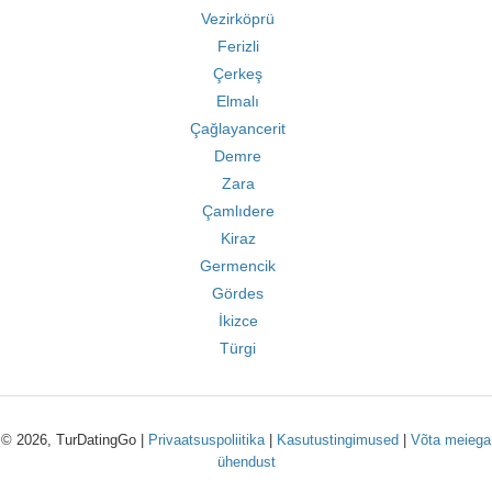
Vezirköprü
Ferizli
Çerkeş
Elmalı
Çağlayancerit
Demre
Zara
Çamlıdere
Kiraz
Germencik
Gördes
İkizce
Türgi
© 2026, TurDatingGo |
Privaatsuspoliitika
|
Kasutustingimused
|
Võta meiega
ühendust