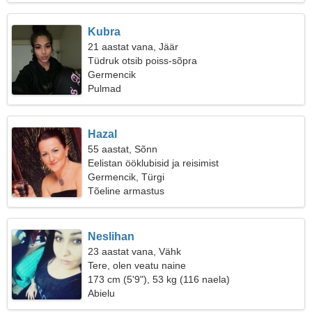
Kubra
21 aastat vana, Jäär
Tüdruk otsib poiss-sõpra
Germencik
Pulmad
Hazal
55 aastat, Sõnn
Eelistan ööklubisid ja reisimist
Germencik, Türgi
Tõeline armastus
Neslihan
23 aastat vana, Vähk
Tere, olen veatu naine
173 cm (5'9"), 53 kg (116 naela)
Abielu