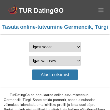
Tasuta online-tutvumine Germencik, Türgi
TurDatingGo on populaarne online-tutvumisteenus
Germencik, Türgi. Saate otsida partnerit, saada ainulaadse
võimaluse laiendada oma isiklikku profiili ja leida uusi sõpru.
Projekt pakub otsingufiltreid ja aitab leida kallima või sõprusliikme.