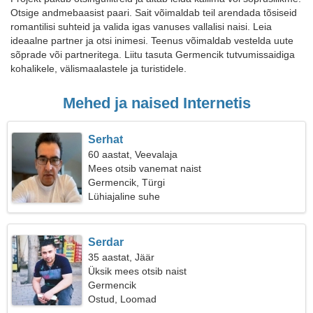
Otsige andmebaasist paari. Sait võimaldab teil arendada tõsiseid
romantilisi suhteid ja valida igas vanuses vallalisi naisi. Leia
ideaalne partner ja otsi inimesi. Teenus võimaldab vestelda uute
sõprade või partneritega. Liitu tasuta Germencik tutvumissaidiga
kohalikele, välismaalastele ja turistidele.
Mehed ja naised Internetis
Serhat
60 aastat, Veevalaja
Mees otsib vanemat naist
Germencik, Türgi
Lühiajaline suhe
Serdar
35 aastat, Jäär
Üksik mees otsib naist
Germencik
Ostud, Loomad