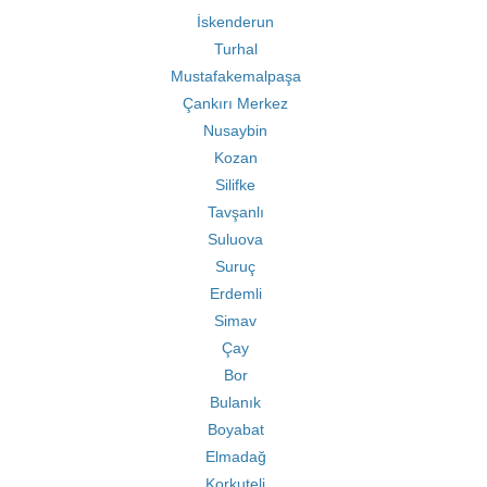
İskenderun
Turhal
Mustafakemalpaşa
Çankırı Merkez
Nusaybin
Kozan
Silifke
Tavşanlı
Suluova
Suruç
Erdemli
Simav
Çay
Bor
Bulanık
Boyabat
Elmadağ
Korkuteli