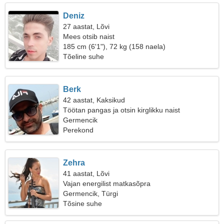
Deniz
27 aastat, Lõvi
Mees otsib naist
185 cm (6'1"), 72 kg (158 naela)
Tõeline suhe
Berk
42 aastat, Kaksikud
Töötan pangas ja otsin kirglikku naist
Germencik
Perekond
Zehra
41 aastat, Lõvi
Vajan energilist matkasõpra
Germencik, Türgi
Tõsine suhe