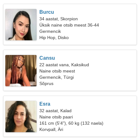
Burcu
34 aastat, Skorpion
Üksik naine otsib meest 36-44
Germencik
Hip Hop, Disko
Cansu
22 aastat vana, Kaksikud
Naine otsib meest
Germencik, Türgi
Sõprus
Esra
32 aastat, Kalad
Naine otsib paari
161 cm (5'4"), 60 kg (132 naela)
Korvpall, Äri