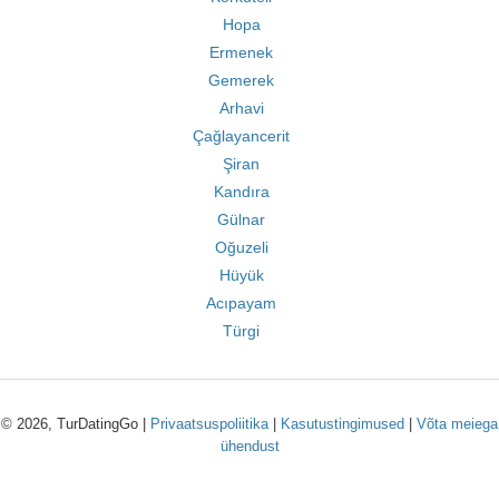
Hopa
Ermenek
Gemerek
Arhavi
Çağlayancerit
Şiran
Kandıra
Gülnar
Oğuzeli
Hüyük
Acıpayam
Türgi
© 2026, TurDatingGo |
Privaatsuspoliitika
|
Kasutustingimused
|
Võta meiega
ühendust