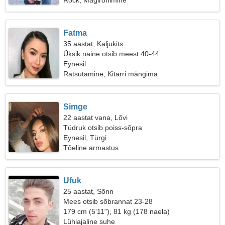
Rock, Mägironimine
Fatma
35 aastat, Kaljukits
Üksik naine otsib meest 40-44
Eynesil
Ratsutamine, Kitarri mängima
Simge
22 aastat vana, Lõvi
Tüdruk otsib poiss-sõpra
Eynesil, Türgi
Tõeline armastus
Ufuk
25 aastat, Sõnn
Mees otsib sõbrannat 23-28
179 cm (5'11"), 81 kg (178 naela)
Lühiajaline suhe