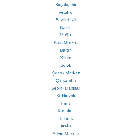
Başakşehir
Artuklu
Beylikdüzü
Nazilli
Muğla
Kars Merkez
Bartın
Silifke
Belek
Şırnak Merkez
Çarşamba
Şebinkarahisar
Kırkkavak
Hınıs
Kurtalan
Bulanık
Araklı
Artvin Merkez