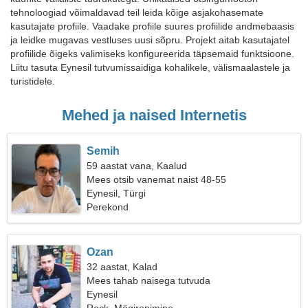
tehnoloogiad võimaldavad teil leida kõige asjakohasemate
kasutajate profiile. Vaadake profiile suures profiilide andmebaasis
ja leidke mugavas vestluses uusi sõpru. Projekt aitab kasutajatel
profiilide õigeks valimiseks konfigureerida täpsemaid funktsioone.
Liitu tasuta Eynesil tutvumissaidiga kohalikele, välismaalastele ja
turistidele.
Mehed ja naised Internetis
Semih
59 aastat vana, Kaalud
Mees otsib vanemat naist 48-55
Eynesil, Türgi
Perekond
Ozan
32 aastat, Kalad
Mees tahab naisega tutvuda
Eynesil