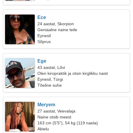
Ece
24 aastat, Skorpion
Geniaalne naine teile
Eynesil
Sõprus
Ege
43 aastat, Lõvi
Olen kiropraktik ja otsin kirglikku naist
Eynesil, Türgi
Tõeline suhe
Meryem
27 aastat, Veevalaja
Naine otsib meest
163 cm (5'5"), 54 kg (119 naela)
Abielu