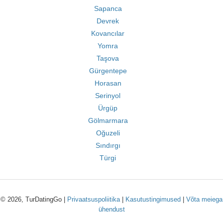
Sapanca
Devrek
Kovancılar
Yomra
Taşova
Gürgentepe
Horasan
Serinyol
Ürgüp
Gölmarmara
Oğuzeli
Sındırgı
Türgi
© 2026, TurDatingGo |
Privaatsuspoliitika
|
Kasutustingimused
|
Võta meiega
ühendust