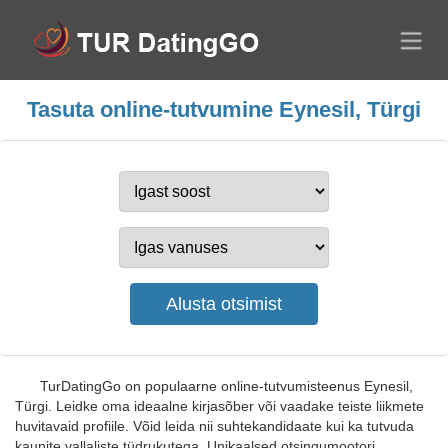
Tasuta online-tutvumine Eynesil, Türgi
TurDatingGo on populaarne online-tutvumisteenus Eynesil,
Türgi. Leidke oma ideaalne kirjasõber või vaadake teiste liikmete
huvitavaid profiile. Võid leida nii suhtekandidaate kui ka tutvuda
kaunite vallaliste tüdrukutega. Unikaalsed otsingumootori