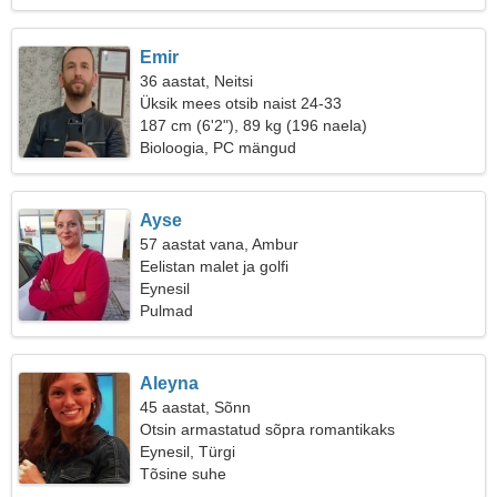
Emir
36 aastat, Neitsi
Üksik mees otsib naist 24-33
187 cm (6'2"), 89 kg (196 naela)
Bioloogia, PC mängud
Ayse
57 aastat vana, Ambur
Eelistan malet ja golfi
Eynesil
Pulmad
Aleyna
45 aastat, Sõnn
Otsin armastatud sõpra romantikaks
Eynesil, Türgi
Tõsine suhe