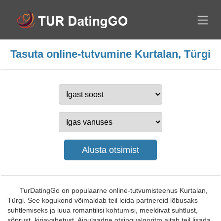
Tasuta online-tutvumine Kurtalan, Türgi
TurDatingGo on populaarne online-tutvumisteenus Kurtalan,
Türgi. See kogukond võimaldab teil leida partnereid lõbusaks
suhtlemiseks ja luua romantilisi kohtumisi, meeldivat suhtlust,
sõprust, kirjavahetust. Ainulaadne otsingualgoritm aitab teil lisada