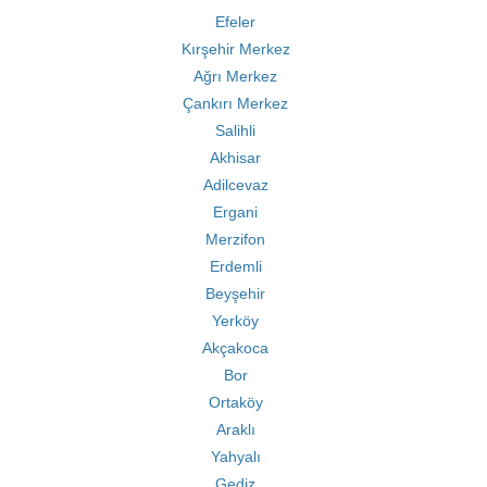
Efeler
Kırşehir Merkez
Ağrı Merkez
Çankırı Merkez
Salihli
Akhisar
Adilcevaz
Ergani
Merzifon
Erdemli
Beyşehir
Yerköy
Akçakoca
Bor
Ortaköy
Araklı
Yahyalı
Gediz