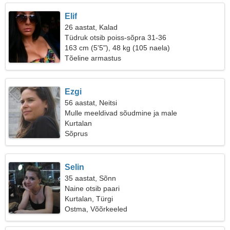
Elif
26 aastat, Kalad
Tüdruk otsib poiss-sõpra 31-36
163 cm (5'5"), 48 kg (105 naela)
Tõeline armastus
Ezgi
56 aastat, Neitsi
Mulle meeldivad sõudmine ja male
Kurtalan
Sõprus
Selin
35 aastat, Sõnn
Naine otsib paari
Kurtalan, Türgi
Ostma, Võõrkeeled