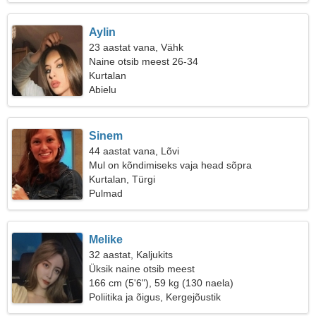
Aylin
23 aastat vana, Vähk
Naine otsib meest 26-34
Kurtalan
Abielu
Sinem
44 aastat vana, Lõvi
Mul on kõndimiseks vaja head sõpra
Kurtalan, Türgi
Pulmad
Melike
32 aastat, Kaljukits
Üksik naine otsib meest
166 cm (5'6"), 59 kg (130 naela)
Poliitika ja õigus, Kergejõustik