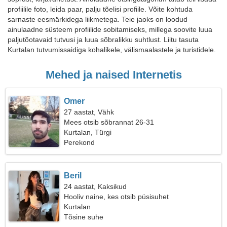
profiilile foto, leida paar, palju tõelisi profiile. Võite kohtuda
sarnaste eesmärkidega liikmetega. Teie jaoks on loodud
ainulaadne süsteem profiilide sobitamiseks, millega soovite luua
paljutõotavaid tutvusi ja luua sõbralikku suhtlust. Liitu tasuta
Kurtalan tutvumissaidiga kohalikele, välismaalastele ja turistidele.
Mehed ja naised Internetis
Omer
27 aastat, Vähk
Mees otsib sõbrannat 26-31
Kurtalan, Türgi
Perekond
Beril
24 aastat, Kaksikud
Hooliv naine, kes otsib püsisuhet
Kurtalan
Tõsine suhe