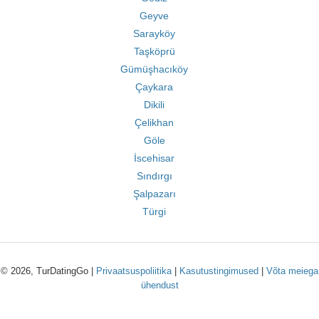
Geyve
Sarayköy
Taşköprü
Gümüşhacıköy
Çaykara
Dikili
Çelikhan
Göle
İscehisar
Sındırgı
Şalpazarı
Türgi
© 2026, TurDatingGo |
Privaatsuspoliitika
|
Kasutustingimused
|
Võta meiega
ühendust