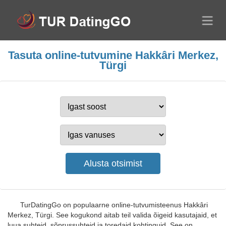
Tasuta online-tutvumine Hakkâri Merkez,
Türgi
TurDatingGo on populaarne online-tutvumisteenus Hakkâri
Merkez, Türgi. See kogukond aitab teil valida õigeid kasutajaid, et
luua suhteid, sõprussuhteid ja toredaid kohtinguid. See on