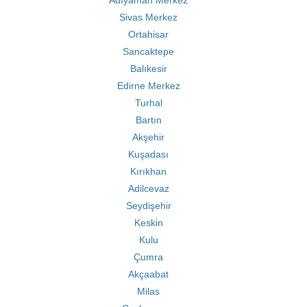
Adıyaman Merkez
Sivas Merkez
Ortahisar
Sancaktepe
Balıkesir
Edirne Merkez
Turhal
Bartın
Akşehir
Kuşadası
Kırıkhan
Adilcevaz
Seydişehir
Keskin
Kulu
Çumra
Akçaabat
Milas