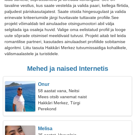
tavaline vestlus, kus saate vestelda ja valida paari, kellega flirtida,
paljudest päriskasutajatest. Saate otsida hingesugulast ja valida
erinevate kriteeriumide järgi huvitavate tuttavate profiile.See
projekt võimaldab teil ainulaadse otsingumootori abil välja
selgitada iga osaleja huvid. Valige oma eelistatud profiil ja looge
uute sõprade otsimisel meeldivaid tutvusi. Projekt aitab teil leida
romantilise partneri, kasutades ainulaadset profiilide sobitamise
algoritmi. Liitu tasuta Hakkâri Merkez tutvumissaidiga kohalikele,
välismaalastele ja turistidele.
Mehed ja naised Internetis
Onur
58 aastat vana, Neitsi
Mees otsib vanemat naist
Hakkâri Merkez, Türgi
Perekond
Melisa