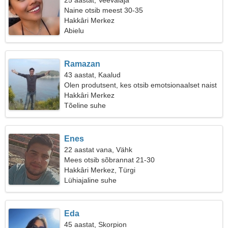
25 aastat, Veevalaja
Naine otsib meest 30-35
Hakkâri Merkez
Abielu
Ramazan
43 aastat, Kaalud
Olen produtsent, kes otsib emotsionaalset naist
Hakkâri Merkez
Tõeline suhe
Enes
22 aastat vana, Vähk
Mees otsib sõbrannat 21-30
Hakkâri Merkez, Türgi
Lühiajaline suhe
Eda
45 aastat, Skorpion