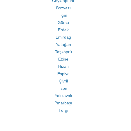
Ceylanpınar
Bozyazı
Ilgın
Gürsu
Erdek
Emirdağ
Yatağan
Taşköprü
Ezine
Hizan
Espiye
Çivril
İspir
Yalıkavak
Pınarbaşı
Türgi