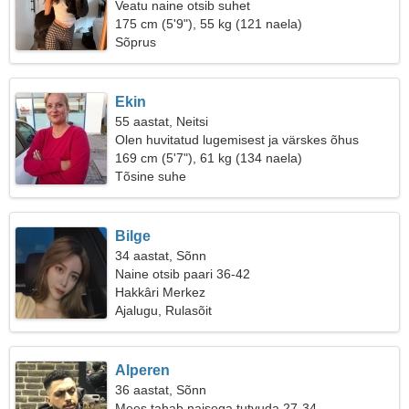
Veatu naine otsib suhet
175 cm (5'9"), 55 kg (121 naela)
Sõprus
Ekin
55 aastat, Neitsi
Olen huvitatud lugemisest ja värskes õhus
jalutamisest
169 cm (5'7"), 61 kg (134 naela)
Tõsine suhe
Bilge
34 aastat, Sõnn
Naine otsib paari 36-42
Hakkâri Merkez
Ajalugu, Rulasõit
Alperen
36 aastat, Sõnn
Mees tahab naisega tutvuda 27-34