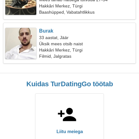
Hakkâri Merkez, Türgi
Baashüpped, Vabatahtlikkus
Burak
33 aastat, Jäär
Üksik mees otsib naist
Hakkâri Merkez, Türgi
Filmid, Jalgratas
Kuidas TurDatingGo töötab
Liitu meiega