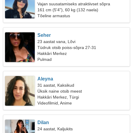
Vajan suusatamiseks atraktiivset sõpra
161 cm (5'4"), 60 kg (132 naela)
Tõeline armastus
Seher
23 aastat vana, Lõvi
Tüdruk otsib poiss-sõpra 27-31
Hakkâri Merkez
Pulmad
Aleyna
31 aastat, Kaksikud
Üksik naine otsib meest
Hakkâri Merkez, Türgi
Videofilmid, Anime
Dilan
24 aastat, Kaljukits