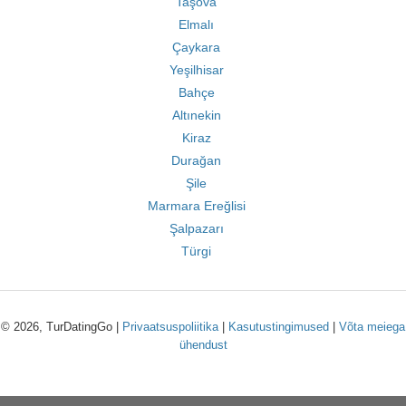
Taşova
Elmalı
Çaykara
Yeşilhisar
Bahçe
Altınekin
Kiraz
Durağan
Şile
Marmara Ereğlisi
Şalpazarı
Türgi
© 2026, TurDatingGo |
Privaatsuspoliitika
|
Kasutustingimused
|
Võta meiega
ühendust