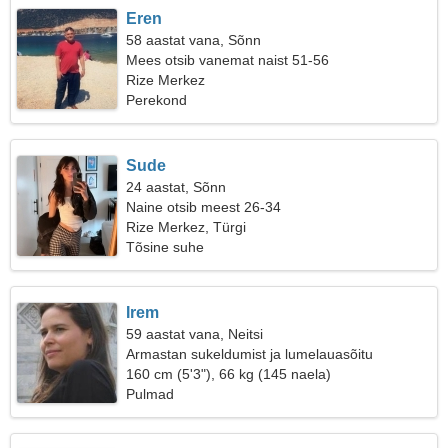
Eren
58 aastat vana, Sõnn
Mees otsib vanemat naist 51-56
Rize Merkez
Perekond
Sude
24 aastat, Sõnn
Naine otsib meest 26-34
Rize Merkez, Türgi
Tõsine suhe
Irem
59 aastat vana, Neitsi
Armastan sukeldumist ja lumelauasõitu
160 cm (5'3"), 66 kg (145 naela)
Pulmad