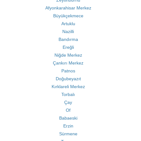
Zeytinburnu
Afyonkarahisar Merkez
Büyükçekmece
Artuklu
Nazilli
Bandırma
Ereğli
Niğde Merkez
Çankırı Merkez
Patnos
Doğubeyazıt
Kırklareli Merkez
Torbalı
Çay
Of
Babaeski
Erzin
Sürmene