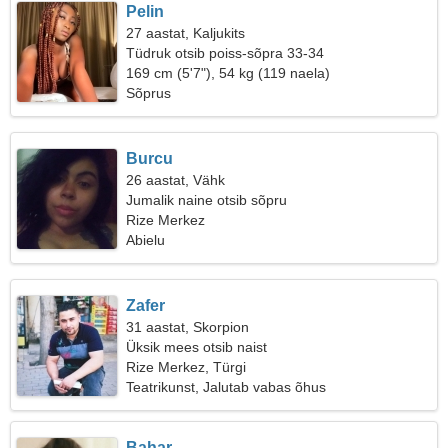
Pelin
27 aastat, Kaljukits
Tüdruk otsib poiss-sõpra 33-34
169 cm (5'7"), 54 kg (119 naela)
Sõprus
Burcu
26 aastat, Vähk
Jumalik naine otsib sõpru
Rize Merkez
Abielu
Zafer
31 aastat, Skorpion
Üksik mees otsib naist
Rize Merkez, Türgi
Teatrikunst, Jalutab vabas õhus
Bahar