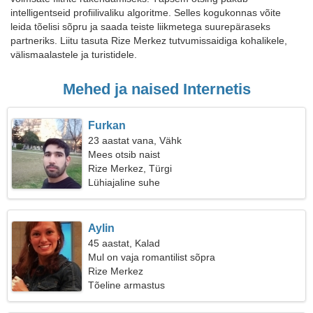
intelligentseid profiilivaliku algoritme. Selles kogukonnas võite
leida tõelisi sõpru ja saada teiste liikmetega suurepäraseks
partneriks. Liitu tasuta Rize Merkez tutvumissaidiga kohalikele,
välismaalastele ja turistidele.
Mehed ja naised Internetis
Furkan
23 aastat vana, Vähk
Mees otsib naist
Rize Merkez, Türgi
Lühiajaline suhe
Aylin
45 aastat, Kalad
Mul on vaja romantilist sõpra
Rize Merkez
Tõeline armastus