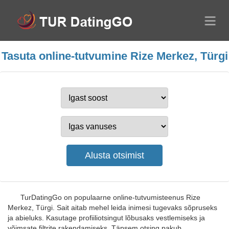
Tasuta online-tutvumine Rize Merkez, Türgi
TurDatingGo on populaarne online-tutvumisteenus Rize
Merkez, Türgi. Sait aitab mehel leida inimesi tugevaks sõpruseks
ja abieluks. Kasutage profiiliotsingut lõbusaks vestlemiseks ja
võimsate filtrite rakendamiseks. Täpsem otsing pakub