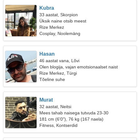
Kubra
33 aastat, Skorpion
Üksik naine otsib meest
Rize Merkez
Cosplay, Noolemäng
Hasan
46 aastat vana, Lõvi
Olen blogija, vajan emotsionaalset naist
Rize Merkez, Türgi
Tõeline suhe
Murat
32 aastat, Neitsi
Mees tahab naisega tutvuda 23-30
181 cm (6'0"), 76 kg (167 naela)
Fitness, Kontserdid